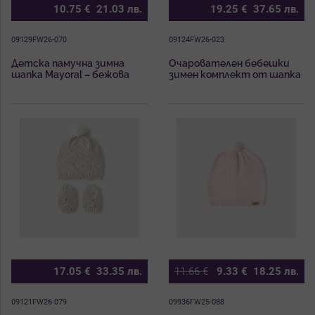
10.75
€
21.03
лв.
19.25
€
37.65
лв.
09129FW26-070
09124FW26-023
Детска памучна зимна
Очарователен бебешки
шапка Mayoral – бежова
зимен комплект от шапка
шапка с еластичен подгъв
и ръкавички с кученца в
за момче и момиче
розово
17.05
€
33.35
лв.
11.66
€
9.33
€
18.25
лв.
09121FW26-079
09936FW25-088