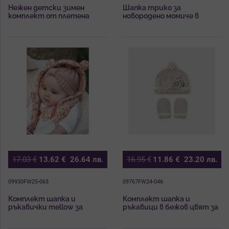
Нежен детски зимен
Шапка трико за
комплект от плетена
новородено момиче в
шапка и ръкавици
бледо розов цвят Mayoral
17.03
€
13.62
€
26.64
лв.
16.95
€
11.86
€
23.20
лв.
09930FW25-063
09767FW24-046
Комплект шапка и
Комплект шапка и
ръкавички mellow за
ръкавици в бежов цвят за
новородено момиче
новородено момиче
Mayoral
Майорал