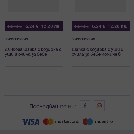
10.40
€
6.24
€
12.20
лв.
10.40
€
6.24
€
12.20
лв.
09493SS22-049
09493SS22-048
Дънкова шапка с козирка с
Шапка с козирка с уши и
уши и очила за бебе
очила за бебе момиче в
момиче Майорал
бяло Майорал
Последвайте ни: