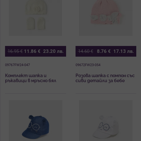
16.95
€
11.86
€
23.20
лв.
14.60
€
8.76
€
17.13
лв.
09767FW24-047
09672FW23-054
Комплект шапка и
Розова шапка с помпон със
ръкавици в мръсно бял
сиви детайли за бебе
цвят за новородено
момиче Mayoral
момиче Майорал