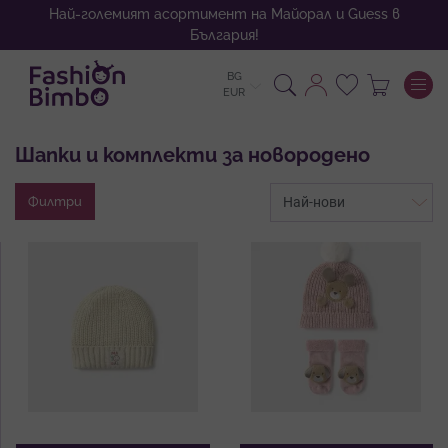
Най-големият асортимент на Майорал и Guess в
България!
BG
To
EUR
Шапки и комплекти за новородено
Филтри