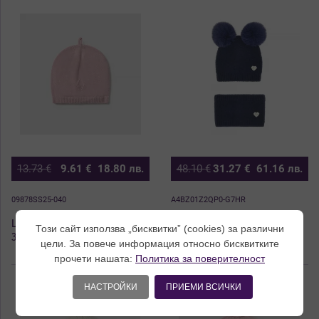
13.73
€
9.61
€
18.80
лв.
48.10
€
31.27
€
61.16
лв.
09878SS25-040
A4BZ01Z2QP0-G7HR
Шапка трико в розов цвят
Комплект шапка с два
Този сайт използва „бисквитки” (cookies) за различни
за новородено момиче
помпона и шал тип яка за
цели. За повече информация относно бисквитките
Майорал
бебе момиче в тъмно син
цвят Guess
прочети нашата:
Политика за поверителност
НАСТРОЙКИ
ПРИЕМИ ВСИЧКИ