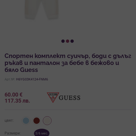
Спортен комплект суичър, боди с дълъг
ръкав и панталон за бебе в бежово и
бяло Guess
Арт.№:
H6YG03K4124-FNM6
60.00
€
117.35
лв.
цвят:
Размери:
3/6 мес.