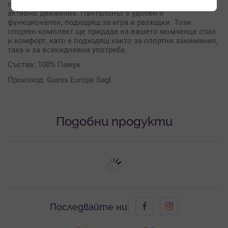
отличава със свеж десен и удобна кройка, подходяща за
активно движение. Панталонът е удобен и
функционален, подходящ за игра и разходки. Този
спортен комплект ще придаде на вашето момченце стил
и комфорт, като е подходящ както за спортни занимания,
така и за всекидневна употреба.
Състав: 100% Памук
Произход: Guess Europe Sagl.
Подобни продукти
Последвайте ни: