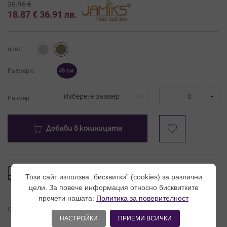
20.96
€
18.87
€
36.91
лв.
цвят:
Размери:
48 см.
-
+
Размер:
Добави в кошницата
24 часа
Таблица с
Този сайт използва „бисквитки” (cookies) за различни
размери
експресна доставка
цели. За повече информация относно бисквитките
прочети нашата:
Политика за поверителност
Сподели продукта:
НАСТРОЙКИ
ПРИЕМИ ВСИЧКИ