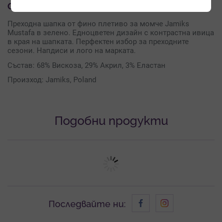
Описание на продукта
Преходна шапка от фино плетиво за момче Jamiks
Mustafa в зелено. Едноцветен дизайн с контрастна ивица
в края на шапката. Перфектен избор за преходните
сезони. Напдиси и лого на марката.
Състав: 68% Вискоза, 29% Акрил, 3% Еластан
Произход: Jamiks, Poland
Подобни продукти
Последвайте ни: