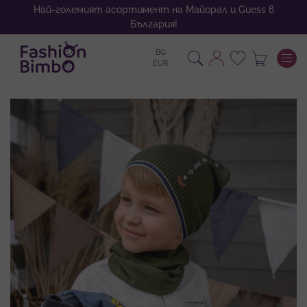
Най-големият асортимент на Майорал и Guess в
България!
BG
To
EUR