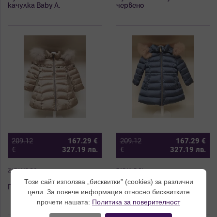
качулка Baby A.
червено
209.12
167.29
€
209.12
167.29
€
€
327.19
лв.
€
327.19
лв.
Z1746/P-BG
Z1746/P-BL
Този сайт използва „бисквитки” (cookies) за различни
Пухено яке Baby A./Tre Api
Пухено яке Baby A./Tre Api
цели. За повече информация относно бисквитките
прочети нашата:
Политика за поверителност