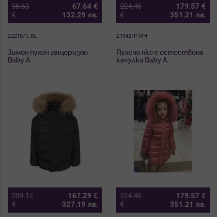
96.63
67.64
€
224.46
179.57
€
€
132.29
лв.
€
351.21
лв.
Z2218/G-BL
Z1942/P-WH
Зимен пухен гащеризон
Пухено яке с естествена
Baby A.
качулка Baby A.
209.12
167.29
€
224.46
179.57
€
€
327.19
лв.
€
351.21
лв.