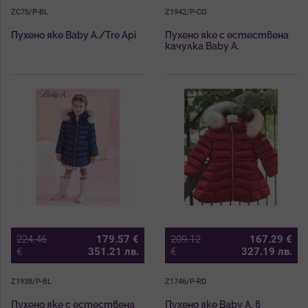
ZC75/P-BL
Z1942/P-CO
Пухено яке Baby A./Tre Api
Пухено яке с естествена
качулка Baby A.
224.46
179.57
€
209.12
167.29
€
€
351.21
лв.
€
327.19
лв.
Z1938/P-BL
Z1746/P-RD
Пухено яке с естествена
Пухено яке Baby A. в