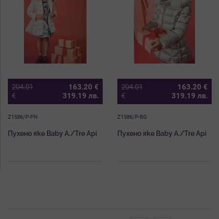
204.01
163.20
€
204.01
163.20
€
€
319.19
лв.
€
319.19
лв.
Z1586/P-PN
Z1586/P-BG
Пухено яке Baby A./Tre Api
Пухено яке Baby A./Tre Api