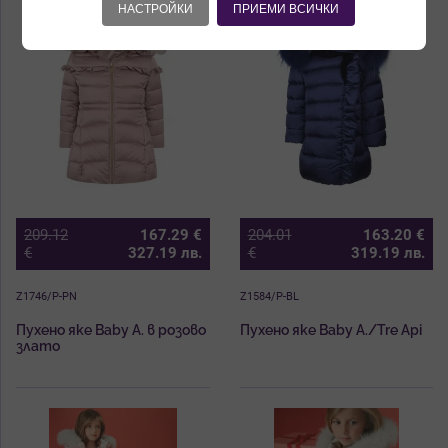
НАСТРОЙКИ
ПРИЕМИ ВСИЧКИ
209.12
167.29
€
204.01
163.20
€
€
327.19
лв.
€
319.19
лв.
Z1746/P-PN
Z1584/P-BL
Пухено яке Baby A. в розово
Пухено яке Baby A./Tre Api
злато