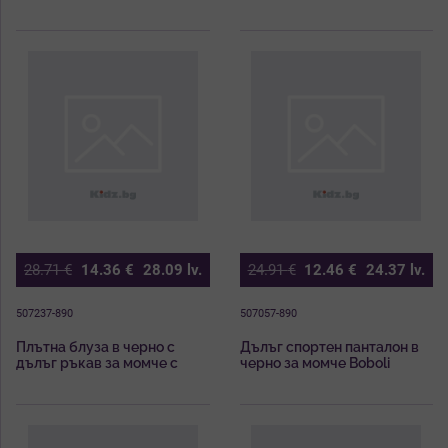
28.71
€
14.36
€
28.09
lv.
24.91
€
12.46
€
24.37
lv.
507237-890
507057-890
Плътна блуза в черно с
Дълъг спортен панталон в
дълъг ръкав за момче с
черно за момче Boboli
контрастна щампа Boboli