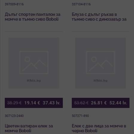
397009-8116
337104-8116
Дълъг спортен панталон за
Блуза с дълъг ръкав в
момче в тъмно сиво Boboli
тъмно сиво с динозавър за
момче Boboli
38.29
€
19.14
€
37.43
lv.
53.62
€
26.81
€
52.44
lv.
307123-2440
507271-890
Цветен ватиран елек за
Елек с две лица за момче в
момче Boboli
черно Boboli