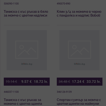
506090-1100
490070-890
Тениска с къс ръкав в бяло
Клин 3/4 за момиче в черно
за момче с цветни надписи
с панделка и надпис Boboli
и контрастни ивици Boboli
19.14
€
9.57
€
18.72
lv.
34.48
€
17.24
€
33.72
lv.
446037-1100
346126-9139
Тениска с къс ръкав за
Спортен суичър за момче с
момиче с цветна щампа
цветни щампи на маймуни