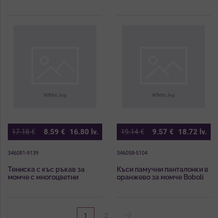
Boboli
Boboli
17.18
€
8.59
€
16.80
lv.
19.14
€
9.57
€
18.72
lv.
346081-9139
346058-5104
Тениска с къс ръкав за
Къси памучни панталонки в
момче с многоцветни
оранжево за момче Boboli
щампи на маймуни Boboli в
синьо
1
2