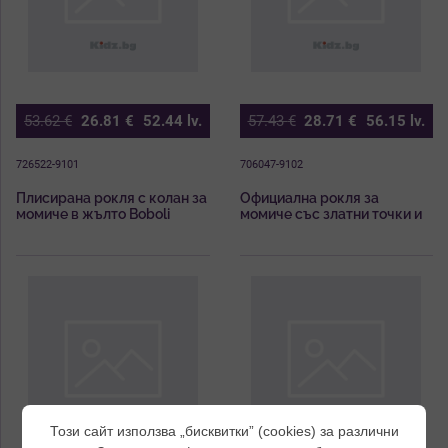
53.62
€
26.81
€
52.44
lv.
57.43
€
28.71
€
56.15
lv.
726522-9101
706047-9102
Плисирана рокля с колан за
Официална рокля за
момиче в жълто Boboli
момиче със златни точки и
панделка Boboli
Този сайт използва „бисквитки” (cookies) за различни