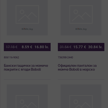
17.18
€
8.59
€
16.80
lv.
31.54
€
15.77
€
30.84
lv.
806116-9062
736398-2440
Бански гащички за момиче
Официален панталон за
покрити с ягоди Boboli
момче Boboli в морско
синьо