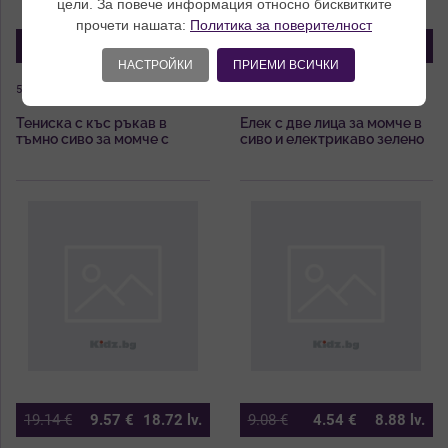
цели. За повече информация относно бисквитките
прочети нашата:
Политика за поверителност
19.14
€
9.57
€
18.72
lv.
47.86
€
23.93
€
46.80
lv.
НАСТРОЙКИ
ПРИЕМИ ВСИЧКИ
506179-8116
506146-4527
Тениска с къс ръкав в
Елек с две лица за момче в
тъмно сиво за момче с
сиво и електрикаво зелено
контрастни детайли Boboli
Boboli
19.14
€
9.57
€
18.72
lv.
9.08
€
4.54
€
8.88
lv.