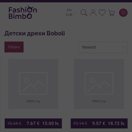
EN
To
EUR
Детски дрехи Boboli
Filters
15.34
€
7.67
€
15.00
lv.
19.14
€
9.57
€
18.72
lv.