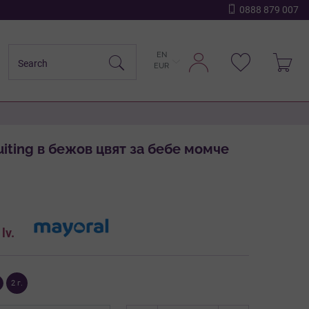
0888 879 007
EN
EUR
uiting в бежов цвят за бебе момче
1
lv.
.
2 г.