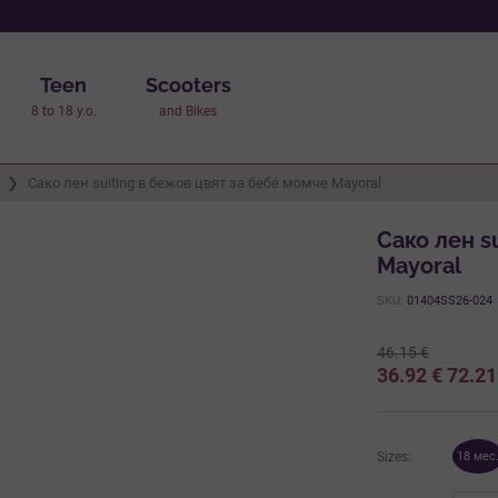
Teen
Scooters
8 to 18 y.o.
and Bikes
Сако лен suiting в бежов цвят за бебе момче Mayoral
Сако лен s
Mayoral
SKU:
01404SS26-024
46.15
€
36.92
€
72.2
Sizes:
18 мес